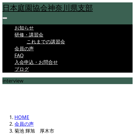
日本庭園協会神奈川県支部
お知らせ
研修・講習会
これまでの講習会
会員の声
FAQ
入会申込・お問合せ
ブログ
interview
現会員が入会したきっかけや、会への思いなど
HOME
会員の声
菊池 輝旭 厚木市