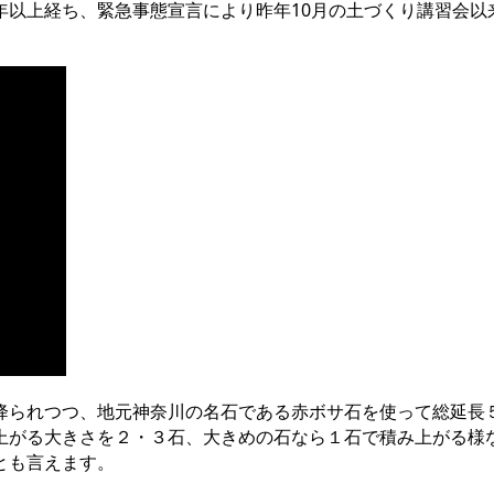
年以上経ち、緊急事態宣言により昨年10月の土づくり講習会以
降られつつ、地元神奈川の名石である赤ボサ石を使って総延長
上がる大きさを２・３石、大きめの石なら１石で積み上がる様
とも言えます。