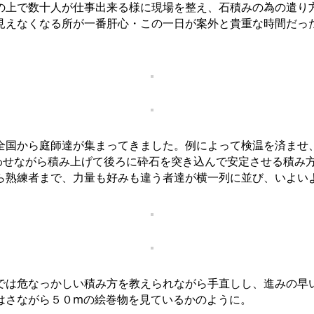
の上で数十人が仕事出来る様に現場を整え、石積みの為の遣り
見えなくなる所が一番肝心・この一日が案外と貴重な時間だっ
全国から庭師達が集まってきました。例によって検温を済ませ
合わせながら積み上げて後ろに砕石を突き込んで安定させる積み
ら熟練者まで、力量も好みも違う者達が横一列に並び、いよい
では危なっかしい積み方を教えられながら手直しし、進みの早
はさながら５０mの絵巻物を見ているかのように。