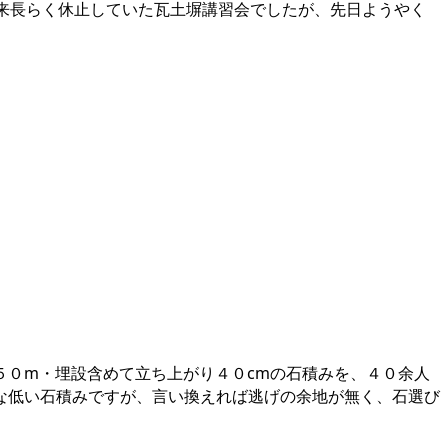
来長らく休止していた瓦土塀講習会でしたが、先日ようやく
５０m・埋設含めて立ち上がり４０cmの石積みを、４０余人
な低い石積みですが、言い換えれば逃げの余地が無く、石選び